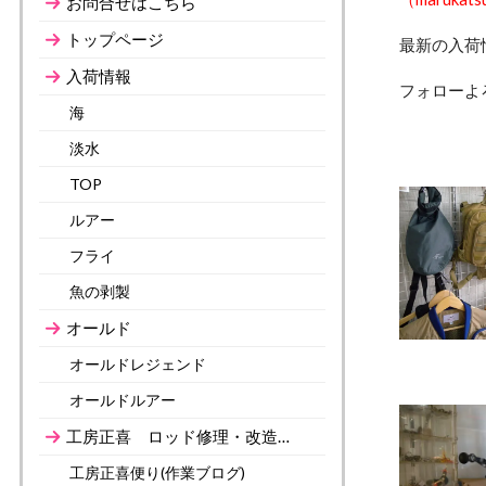
お問合せはこちら
トップページ
最新の入荷
入荷情報
フォローよ
海
淡水
TOP
ルアー
フライ
魚の剥製
オールド
オールドレジェンド
オールドルアー
工房正喜 ロッド修理・改造…
工房正喜便り(作業ブログ)