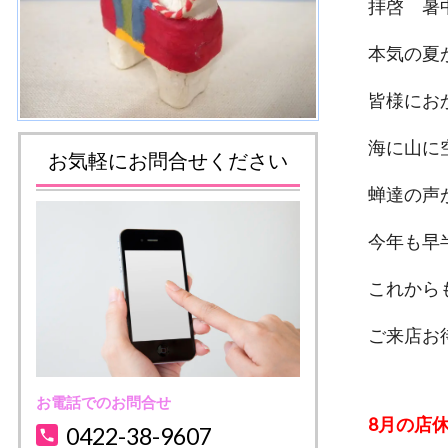
拝啓 暑
本気の夏
皆様にお
海に山に
お気軽にお問合せください
蝉達の声
今年も
これから
ご来
お電話でのお問合せ
8月の店休日
0422-38-9607