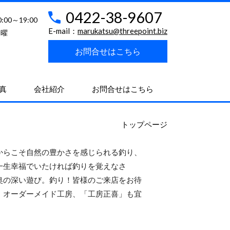
0422-38-9607
0:00～19:00
E-mail：
marukatsu@threepoint.biz
水曜
お問合せはこちら
真
会社紹介
お問合せはこちら
トップページ
らこそ自然の豊かさを感じられる釣り、
一生幸福でいたければ釣りを覚えなさ
奥の深い遊び。釣り！皆様のご来店をお待
、オーダーメイド工房、「工房正喜」も宜